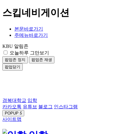
스킵네비게이션
본문바로가기
주메뉴바로가기
KBU 알림존
오늘하루 그만보기
팝업존 정지
팝업존 재생
팝업닫기
경복대학교
입학
카카오톡
유튜브
블로그
인스타그램
POPUP
5
사이트맵