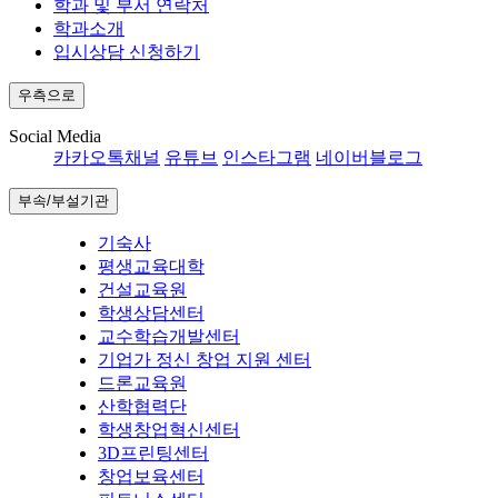
학과 및 부서 연락처
학과소개
입시상담 신청하기
우측으로
Social Media
카카오톡채널
유튜브
인스타그램
네이버블로그
부속/부설기관
기숙사
평생교육대학
건설교육원
학생상담센터
교수학습개발센터
기업가 정신 창업 지원 센터
드론교육원
산학협력단
학생창업혁신센터
3D프린팅센터
창업보육센터