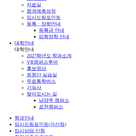
자료실
합격예측성적
입시드림포인트
등록ㆍ장학안내
등록금 안내
입학장학 안내
대학안내
대학안내
2027학년도 학과소개
VR캠퍼스투어
홍보영상
최첨단 실습실
무료통학버스
기숙사
찾아오시는 길
남양주 캠퍼스
포천캠퍼스
학과안내
입시드림포인트(가산점)
입시상담 신청