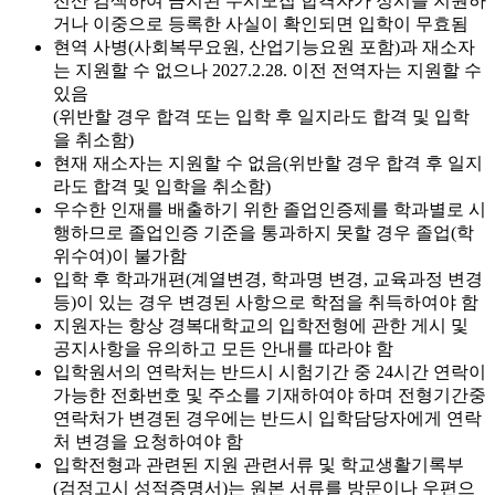
전산 검색하여 금지된 수시모집 합격자가 정시를 지원하
거나 이중으로 등록한 사실이 확인되면 입학이 무효됨
현역 사병(사회복무요원, 산업기능요원 포함)과 재소자
는 지원할 수 없으나 2027.2.28. 이전 전역자는 지원할 수
있음
(위반할 경우 합격 또는 입학 후 일지라도 합격 및 입학
을 취소함)
현재 재소자는 지원할 수 없음(위반할 경우 합격 후 일지
라도 합격 및 입학을 취소함)
우수한 인재를 배출하기 위한 졸업인증제를 학과별로 시
행하므로 졸업인증 기준을 통과하지 못할 경우 졸업(학
위수여)이 불가함
입학 후 학과개편(계열변경, 학과명 변경, 교육과정 변경
등)이 있는 경우 변경된 사항으로 학점을 취득하여야 함
지원자는 항상 경복대학교의 입학전형에 관한 게시 및
공지사항을 유의하고 모든 안내를 따라야 함
입학원서의 연락처는 반드시 시험기간 중 24시간 연락이
가능한 전화번호 및 주소를 기재하여야 하며 전형기간중
연락처가 변경된 경우에는 반드시 입학담당자에게 연락
처 변경을 요청하여야 함
입학전형과 관련된 지원 관련서류 및 학교생활기록부
(검정고시 성적증명서)는 원본 서류를 방문이나 우편으