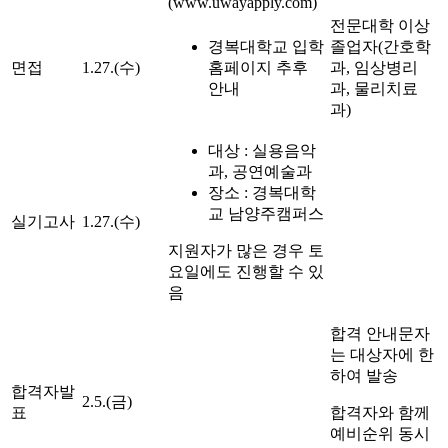
(www.uwayapply.com)
전문대학 이상
경복대학교 입학
졸업자(간호학
면접
1.27.(수)
홈페이지 추후
과, 임상병리
안내
과, 물리치료
과)
대상 : 실용음악
과, 공연예술과
장소 : 경복대학
교 남양주캠퍼스
실기고사
1.27.(수)
지원자가 많은 경우 토
요일에도 진행할 수 있
음
합격 안내문자
는 대상자에 한
하여 발송
합격자발
2.5.(금)
표
합격자와 함께
예비순위 동시