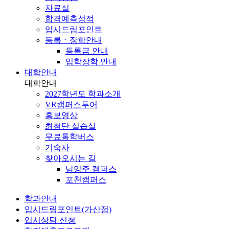
자료실
합격예측성적
입시드림포인트
등록ㆍ장학안내
등록금 안내
입학장학 안내
대학안내
대학안내
2027학년도 학과소개
VR캠퍼스투어
홍보영상
최첨단 실습실
무료통학버스
기숙사
찾아오시는 길
남양주 캠퍼스
포천캠퍼스
학과안내
입시드림포인트(가산점)
입시상담 신청