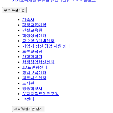
카카오톡채널
유튜브
인스타그램
네이버블로그
부속/부설기관
기숙사
평생교육대학
건설교육원
학생상담센터
교수학습개발센터
기업가 정신 창업 지원 센터
드론교육원
산학협력단
학생창업혁신센터
3D프린팅센터
창업보육센터
피트니스센터
도서관
방송학보사
AI디지털트윈연구원
IR센터
부속/부설기관 닫기