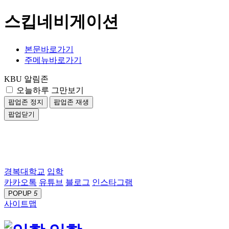
스킵네비게이션
본문바로가기
주메뉴바로가기
KBU 알림존
오늘하루 그만보기
팝업존 정지
팝업존 재생
팝업닫기
경복대학교
입학
카카오톡
유튜브
블로그
인스타그램
POPUP
5
사이트맵