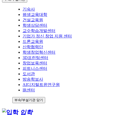
기숙사
평생교육대학
건설교육원
학생상담센터
교수학습개발센터
기업가 정신 창업 지원 센터
드론교육원
산학협력단
학생창업혁신센터
3D프린팅센터
창업보육센터
피트니스센터
도서관
방송학보사
AI디지털트윈연구원
IR센터
부속/부설기관 닫기
입학