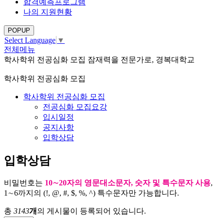
합격예측프로그램
나의 지원현황
POPUP
Select Language
▼
전체메뉴
학사학위 전공심화 모집
잠재력을 전문가로, 경복대학교
학사학위 전공심화 모집
학사학위 전공심화 모집
전공심화 모집요강
입시일정
공지사항
입학상담
입학상담
비밀번호는
10∼20자의 영문대소문자, 숫자 및 특수문자 사용
,
1∼6까지의 (!, @, #, $, %, ^) 특수문자만 가능합니다.
총
3143
개
의 게시물이 등록되어 있습니다.