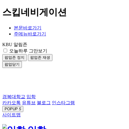
스킵네비게이션
본문바로가기
주메뉴바로가기
KBU 알림존
오늘하루 그만보기
팝업존 정지
팝업존 재생
팝업닫기
경복대학교
입학
카카오톡
유튜브
블로그
인스타그램
POPUP
5
사이트맵