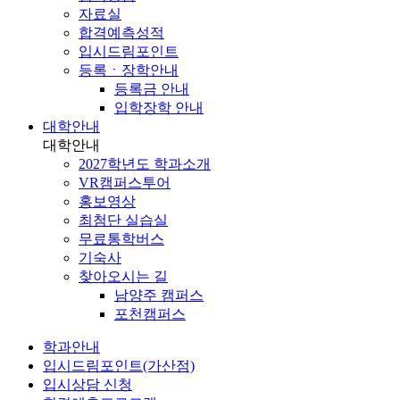
자료실
합격예측성적
입시드림포인트
등록ㆍ장학안내
등록금 안내
입학장학 안내
대학안내
대학안내
2027학년도 학과소개
VR캠퍼스투어
홍보영상
최첨단 실습실
무료통학버스
기숙사
찾아오시는 길
남양주 캠퍼스
포천캠퍼스
학과안내
입시드림포인트(가산점)
입시상담 신청