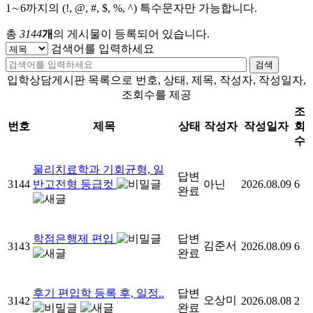
1∼6까지의 (!, @, #, $, %, ^) 특수문자만 가능합니다.
총
3144
개
의 게시물이 등록되어 있습니다.
검색어를 입력하세요
검색
입학상담게시판 목록으로 번호, 상태, 제목, 작성자, 작성일자,
조회수를 제공
조
번호
제목
상태
작성자
작성일자
회
수
물리치료학과 기회균형, 일
답변
3144
반고전형 등급컷
아닌
2026.08.09
6
완료
학점은행제 편입
답변
김준서
3143
2026.08.09
6
완료
후기 편입학 등록 후, 일정..
답변
오상미
3142
2026.08.08
2
완료