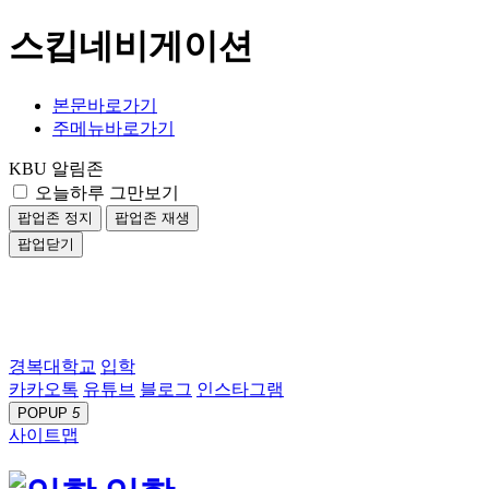
스킵네비게이션
본문바로가기
주메뉴바로가기
KBU 알림존
오늘하루 그만보기
팝업존 정지
팝업존 재생
팝업닫기
경복대학교
입학
카카오톡
유튜브
블로그
인스타그램
POPUP
5
사이트맵