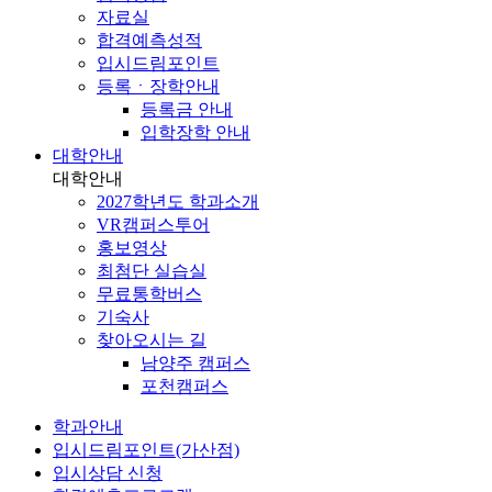
자료실
합격예측성적
입시드림포인트
등록ㆍ장학안내
등록금 안내
입학장학 안내
대학안내
대학안내
2027학년도 학과소개
VR캠퍼스투어
홍보영상
최첨단 실습실
무료통학버스
기숙사
찾아오시는 길
남양주 캠퍼스
포천캠퍼스
학과안내
입시드림포인트(가산점)
입시상담 신청