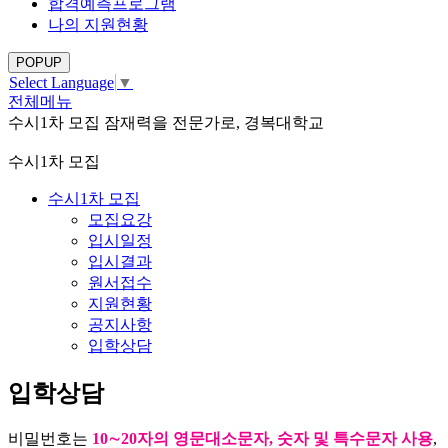
합격예측프로그램
나의 지원현황
POPUP
Select Language
▼
전체메뉴
수시1차 모집
잠재력을 전문가로, 경복대학교
수시1차 모집
수시1차 모집
모집요강
입시일정
입시결과
원서접수
지원현황
공지사항
입학상담
입학상담
비밀번호는
10∼20자의 영문대소문자, 숫자 및 특수문자 사용
,