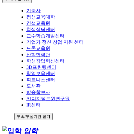
기숙사
평생교육대학
건설교육원
학생상담센터
교수학습개발센터
기업가 정신 창업 지원 센터
드론교육원
산학협력단
학생창업혁신센터
3D프린팅센터
창업보육센터
피트니스센터
도서관
방송학보사
AI디지털트윈연구원
IR센터
부속/부설기관 닫기
입학