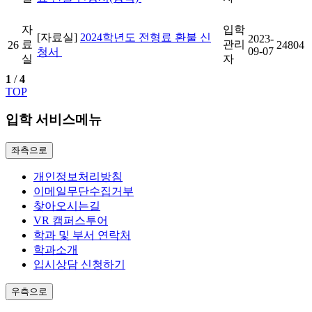
자
입학
[자료실]
2024학년도 전형료 환불 신
2023-
료
관리
26
24804
09-07
청서
실
자
1
/
4
TOP
입학 서비스메뉴
좌측으로
개인정보처리방침
이메일무단수집거부
찾아오시는길
VR 캠퍼스투어
학과 및 부서 연락처
학과소개
입시상담 신청하기
우측으로