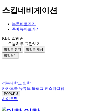
스킵네비게이션
본문바로가기
주메뉴바로가기
KBU 알림존
오늘하루 그만보기
팝업존 정지
팝업존 재생
팝업닫기
경복대학교
입학
카카오톡
유튜브
블로그
인스타그램
POPUP
5
사이트맵