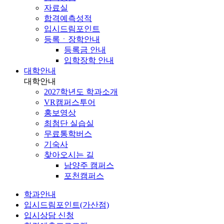
자료실
합격예측성적
입시드림포인트
등록ㆍ장학안내
등록금 안내
입학장학 안내
대학안내
대학안내
2027학년도 학과소개
VR캠퍼스투어
홍보영상
최첨단 실습실
무료통학버스
기숙사
찾아오시는 길
남양주 캠퍼스
포천캠퍼스
학과안내
입시드림포인트(가산점)
입시상담 신청