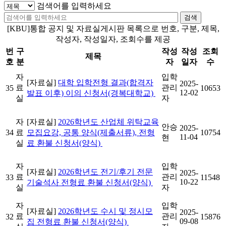
검색어를 입력하세요
검색
[KBU]통합 공지 및 자료실게시판 목록으로 번호, 구분, 제목,
작성자, 작성일자, 조회수를 제공
번
구
작성
작성
조회
제목
호
분
자
일자
수
자
입학
[자료실]
대학 입학전형 결과(합격자
2025-
료
관리
35
10653
12-02
발표 이후) 이의 신청서(경복대학교)
실
자
자
[자료실]
2026학년도 산업체 위탁교육
안승
2025-
34
료
모집요강, 공통 양식(제출서류), 전형
10754
11-04
현
실
료 환불 신청서(양식)
자
입학
[자료실]
2026학년도 전기/후기 전문
2025-
료
관리
33
11548
10-22
기술석사 전형료 환불 신청서(양식)
실
자
자
입학
[자료실]
2026학년도 수시 및 정시모
2025-
료
관리
32
15876
09-08
집 전형료 환불 신청서(양식)