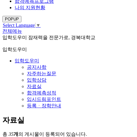
합격예측프로그램
나의 지원현황
POPUP
Select Language
▼
전체메뉴
입학도우미
잠재력을 전문가로, 경복대학교
입학도우미
입학도우미
공지사항
자주하는질문
입학상담
자료실
합격예측성적
입시드림포인트
등록ㆍ장학안내
자료실
총
35
개
의 게시물이 등록되어 있습니다.