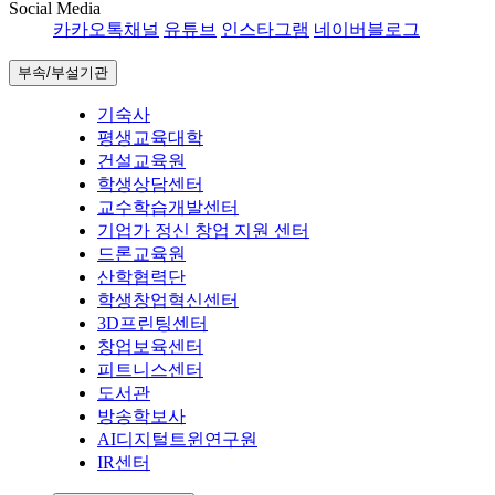
Social Media
카카오톡채널
유튜브
인스타그램
네이버블로그
부속/부설기관
기숙사
평생교육대학
건설교육원
학생상담센터
교수학습개발센터
기업가 정신 창업 지원 센터
드론교육원
산학협력단
학생창업혁신센터
3D프린팅센터
창업보육센터
피트니스센터
도서관
방송학보사
AI디지털트윈연구원
IR센터