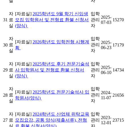
실
자
자
[자료실]
2025학년도 9월 학기 신입생
입학
2025-
31
료
모집 입학원서 및 전형료 환불 신청서
관리
15270
07-03
실
(양식)
자
자
입학
[자료실]
2026학년도 입학전형 시행계
2025-
료
관리
30
17179
06-23
획
실
자
자
[자료실]
2025학년도 후기 전문기술석
입학
2025-
29
료
사 입학원서 및 전형료 환불 신청서
관리
14734
06-10
실
(양식)
자
자
입학
[자료실]
2025학년도 전문기술석사 입
2024-
료
관리
28
21656
11-07
학원서(양식)
실
자
자
[자료실]
2024학년도 산업체 위탁교육
입학
2023-
27
료
모집요강, 공통 양식(제출서류), 전형
관리
23715
12-01
실
료 환불 신청서(양식)
자