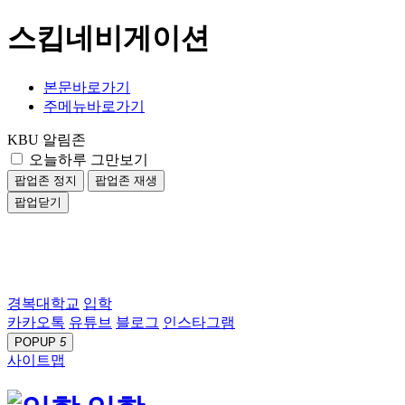
스킵네비게이션
본문바로가기
주메뉴바로가기
KBU 알림존
오늘하루 그만보기
팝업존 정지
팝업존 재생
팝업닫기
경복대학교
입학
카카오톡
유튜브
블로그
인스타그램
POPUP
5
사이트맵