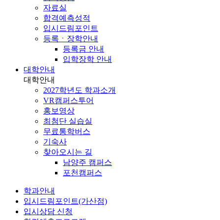
자료실
합격예측성적
입시드림포인트
등록ㆍ장학안내
등록금 안내
입학장학 안내
대학안내
대학안내
2027학년도 학과소개
VR캠퍼스투어
홍보영상
최첨단 실습실
무료통학버스
기숙사
찾아오시는 길
남양주 캠퍼스
포천캠퍼스
학과안내
입시드림포인트(가산점)
입시상담 신청