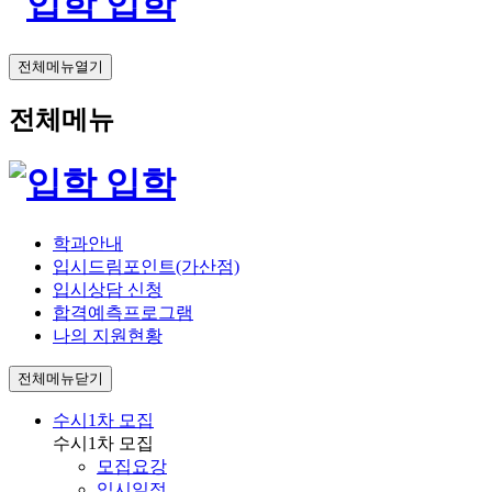
입학
전체메뉴열기
전체메뉴
입학
학과안내
입시드림포인트(가산점)
입시상담 신청
합격예측프로그램
나의 지원현황
전체메뉴닫기
수시1차 모집
수시1차 모집
모집요강
입시일정