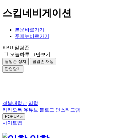
스킵네비게이션
본문바로가기
주메뉴바로가기
KBU 알림존
오늘하루 그만보기
팝업존 정지
팝업존 재생
팝업닫기
경복대학교
입학
카카오톡
유튜브
블로그
인스타그램
POPUP
5
사이트맵